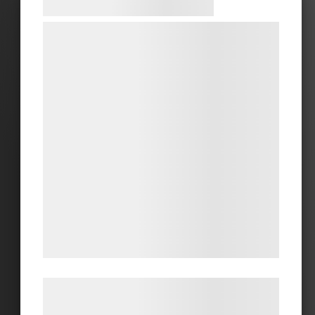
Samtykke til cookies
Vi og vores samarbejdspartnere bruger
teknologier, herunder cookies, til at
indsamle oplysninger om dig til forskellige
formål, herunder: Tilpasning af annoncering,
bedre brugeroplevelse, funktionalitet,
statistik og marketing. Disse oplysninger
kan blive delt med annoncerings- og
analysepartnere, som kan kombinere dem
med data, du tidligere har givet dem eller
de har indsamlet gennem din brug af deres
tjenester. Ved at klikke på 'OK' giver du
samtykke til disse formål.
Læs mere om vores brug af cookies og
behandling af persondata på vores