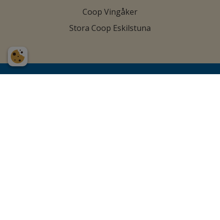
Coop Vingåker
Stora Coop Eskilstuna
Vill du också bli
återförsäljare?
Kontakta oss genom att fylla i nedanstående
formulär