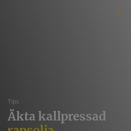
Tips
Äkta kallpressad
rapsolja