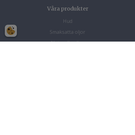
Våra produkter
Hud
Smaksatta oljor
Naturella oljor
Julita Rapsolja AB
Båsenberga
Kogölet 643 93
Vingåker
Kontakta oss
0707-91 02 52